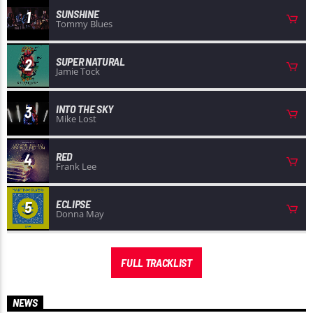
SUNSHINE
1
Tommy Blues
SUPER NATURAL
2
Jamie Tock
Radio Nuevo Amanecer
INTO THE SKY
3
Mike Lost
RED
4
Frank Lee
ECLIPSE
5
Donna May
FULL TRACKLIST
NEWS