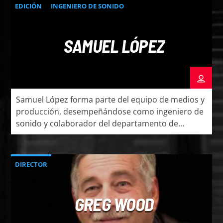
numerosas vidas a través de su ministerio
EDICIÓN
INGENIERO DE SONIDO
pastoral, predicación y enseñanza bíblica. Además
[…]
SAMUEL LÓPEZ
Samuel López forma parte del equipo de medios y
producción, desempeñándose como ingeniero de
sonido y colaborador del departamento de
edición. Con dedicación y excelencia, trabaja
detrás de cámaras para asegurar la más alta
calidad en audio y producción, contribuyendo al
DIRECTOR
desarrollo de programas de radio, televisión y
contenido multimedia. Su compromiso con la
excelencia […]
GREG WOOD