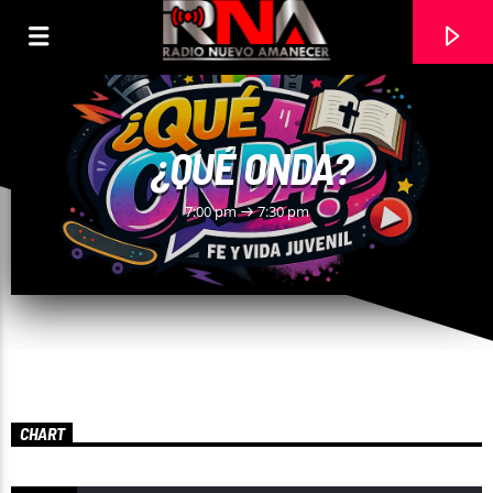
¿QUÉ ONDA?
7:00 pm
7:30 pm
CURRENT TRACK
CHART
ERICSON ALEXANDER MOLANO
DIOS MANDA LLUVIA