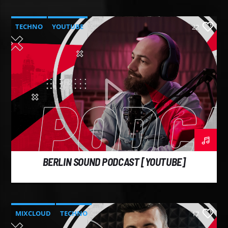
TECHNO
YOUTUBE
22
BERLIN SOUND PODCAST [YOUTUBE]
MIXCLOUD
TECHNO
17