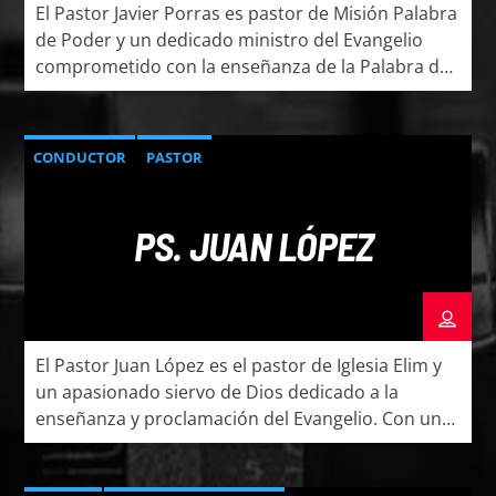
El Pastor Javier Porras es pastor de Misión Palabra
de Poder y un dedicado ministro del Evangelio
comprometido con la enseñanza de la Palabra de
Dios y el fortalecimiento de la Iglesia. Su pasión
por la predicación bíblica y el discipulado le ha
permitido impactar vidas y ayudar a creyentes a
CONDUCTOR
PASTOR
crecer en su fe […]
PS. JUAN LÓPEZ
El Pastor Juan López es el pastor de Iglesia Elim y
un apasionado siervo de Dios dedicado a la
enseñanza y proclamación del Evangelio. Con un
profundo amor por las personas y un firme
compromiso con la Palabra de Dios, ha impactado