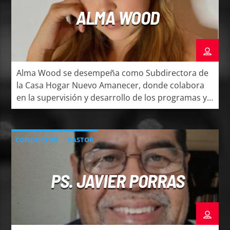
ALMA WOOD
Alma Wood se desempeña como Subdirectora de
la Casa Hogar Nuevo Amanecer, donde colabora
en la supervisión y desarrollo de los programas y
actividades destinados a brindar amor, cuidado y
esperanza a niños en situación de vulnerabilidad.
Su compromiso con el servicio cristiano y su
CONDUCTOR
PASTOR
dedicación al bienestar de los niños han sido
fundamentales para […]
PS. JAVIER PORRAS