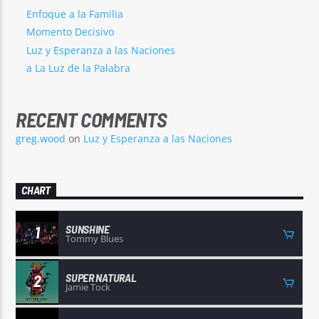
Enfoque a la Familia
Momento Decisivo
Luz y Esperanza a las Naciones
a La Luz de la Palabra
RECENT COMMENTS
greg.wood
on
Luz y Esperanza a las Naciones
CHART
SUNSHINE
1
Tommy Blues
SUPER NATURAL
2
Jamie Tock