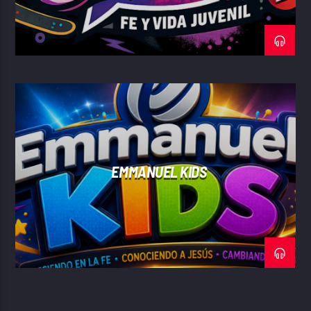
Le invitamos a acompañarnos en
Visión Para
Vivir
, donde la verdad de la Palabra de Dios se
convierte en una guía práctica para cada día.
Porque cuando vemos la vida desde la
perspectiva de Dios, encontramos la verdadera
visión para vivir.
EMMANUEL KIDS