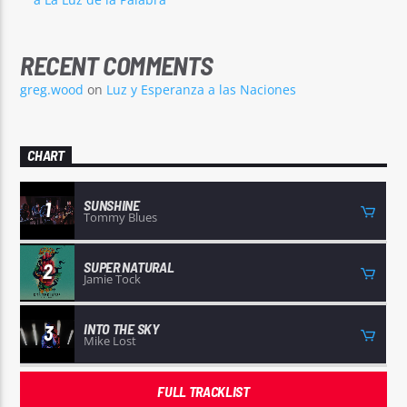
RECENT COMMENTS
greg.wood
on
Luz y Esperanza a las Naciones
CHART
SUNSHINE
1
Tommy Blues
SUPER NATURAL
2
Jamie Tock
INTO THE SKY
3
Mike Lost
FULL TRACKLIST