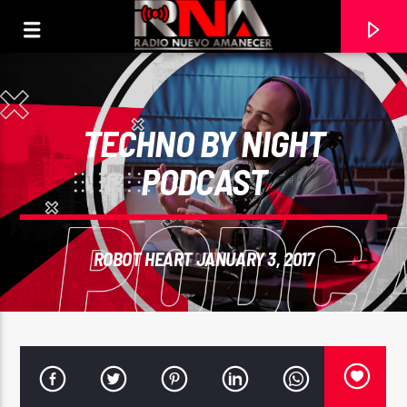
TECHNO BY NIGHT
PODCAST
ROBOT HEART JANUARY 3, 2017
CURRENT TRACK
DANILO MONTERO
EL SEÑOR ES MI PASTOR