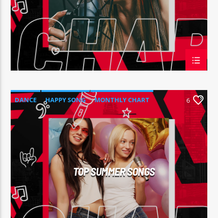
DANCE
HAPPY SONG
MONTHLY CHART
6
SUMMER CHART
TOP SUMMER SONGS