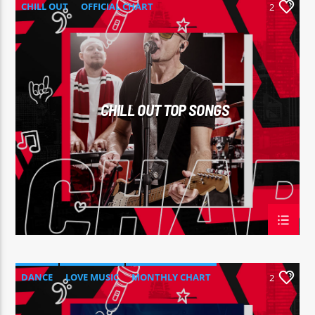
CHILL OUT
OFFICIAL CHART
2
SUMMER CHART
CHILL OUT TOP SONGS
DANCE
LOVE MUSIC
MONTHLY CHART
2
SPRING CHART