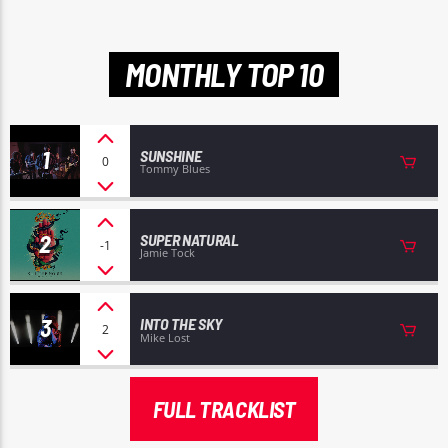
MONTHLY TOP 10
Radio Nuevo Amanecer
1
SUNSHINE
0
Tommy Blues
2
SUPER NATURAL
-1
Jamie Tock
3
INTO THE SKY
2
Mike Lost
FULL TRACKLIST