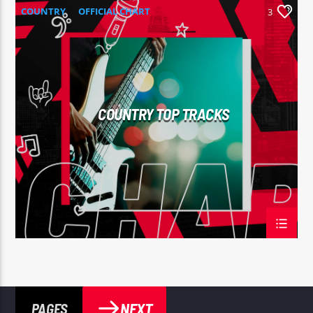
COUNTRY
OFFICIAL CHART
3
SUMMER CHART
COUNTRY TOP TRACKS
NEXT
PAGES