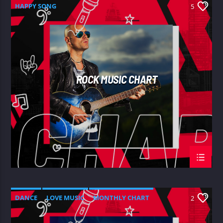
HAPPY SONG
5
ROCK MUSIC CHART
DANCE
LOVE MUSIC
MONTHLY CHART
2
SPRING CHART