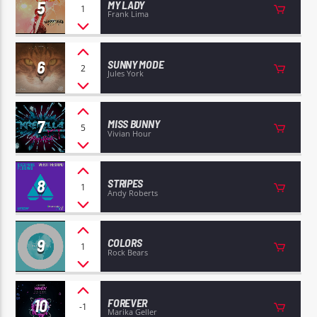
5
MY LADY
1
Frank Lima
6
SUNNY MODE
2
Jules York
7
MISS BUNNY
5
Vivian Hour
8
STRIPES
1
Andy Roberts
9
COLORS
1
Rock Bears
10
FOREVER
-1
Marika Geller