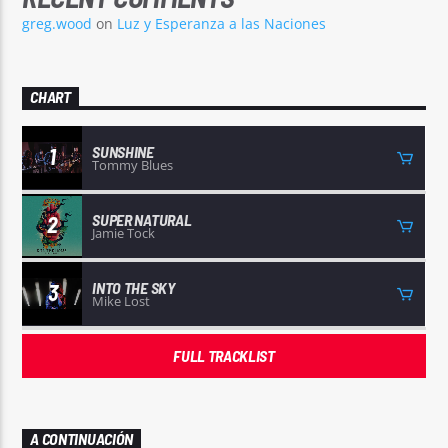
greg.wood
on
Luz y Esperanza a las Naciones
CHART
SUNSHINE
1
Tommy Blues
SUPER NATURAL
2
Jamie Tock
INTO THE SKY
3
Mike Lost
FULL TRACKLIST
A CONTINUACIÓN