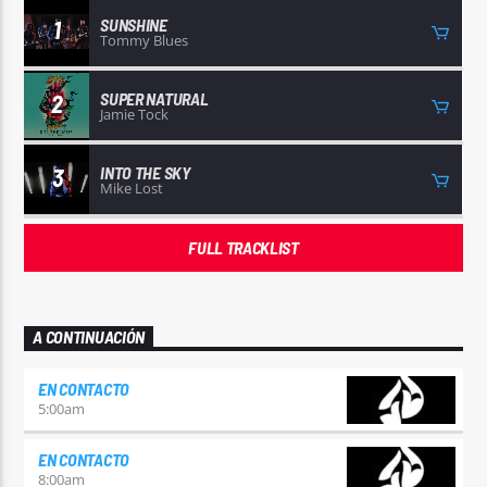
SUNSHINE
1
Tommy Blues
SUPER NATURAL
2
Jamie Tock
INTO THE SKY
3
Mike Lost
FULL TRACKLIST
A CONTINUACIÓN
EN CONTACTO
5:00
am
EN CONTACTO
8:00
am