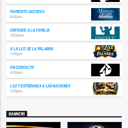
MOMENTO DECISIVO
9:00
am
ENFOQUE A LA FAMILIA
10:00
am
A LA LUZ DE LA PALABRA
1:00
pm
EN CONTACTO
4:00
pm
LUZ Y ESPERANZA A LAS NACIONES
5:00
pm
BANNERS